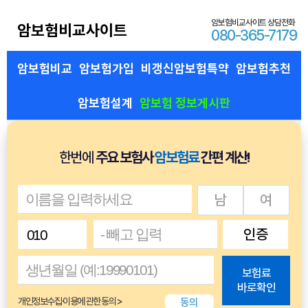
암보험비교사이트 상담전화
암보험비교사이트
080-365-7179
암보험비교
암보험가입
비갱신암보험특약
암보험추천
암보험설계
암보험 정보게시판
한번에
주요 보험사
암보험료
간편 계산!
남
여
인증
보험료
바로확인
동의