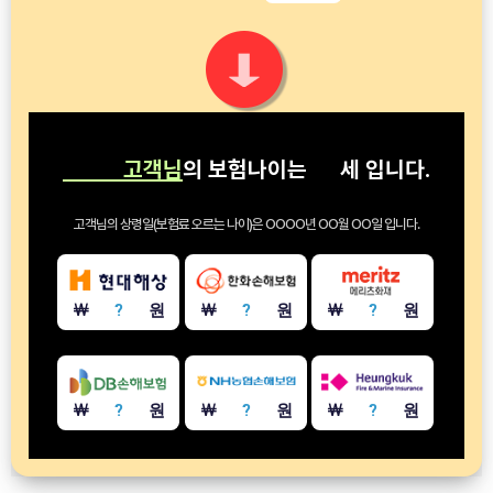
고객님
의 보험나이는
세
입니다.
고객님의 상령일(보험료 오르는 나이)은
OOOO년 OO월 OO일
입니다.
￦
?
원
￦
?
원
￦
?
원
￦
?
원
￦
?
원
￦
?
원