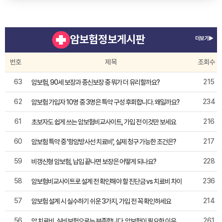
암보험정보게시판
더보기▶
번호
제목
조회수
63
215
암보험, 90세 보장과 종신보장 중 뭐가 더 유리할까요?
62
234
암보험 가입자 10명 중 3명은 특약 구성 후회합니다. 왜일까요?
61
216
초보자도 쉽게 쓰는 암보험비교사이트, 가입 전 이것만 보세요
60
217
암보험 특약 중 '항암방사선 치료비', 실제 청구 가능한 조건은?
59
228
비갱신형 암보험, 납입 끝나면 보장은 어떻게 되나요?
58
236
암보험비교사이트로 설계 전 확인해야 할 진단금 vs 치료비 차이
57
214
암보험 설계 시 실수하기 쉬운 3가지, 가입 전 꼭 확인하세요
56
261
암 치료비, 실비보험으로는 부족합니다. 암보험이 필요한 이유