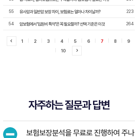
55
223
유사암과 일반암 보장 차이, 보험료는 얼마나 차이날까?
54
264
암보험에서 '입원비 특약'은 꼭 필요할까? 선택 기준은 이것
|
|
|
|
|
|
|
|
1
2
3
4
5
6
7
8
9
|
10
자주하는 질문과 답변
보험보장분석을 무료로 진행하여 주나