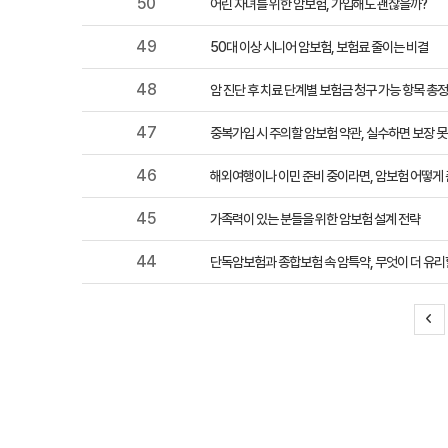
50
어린 자녀를 위한 암보험, 가입해도 괜찮을까?
49
50대 이상 시니어 암보험, 보험료 줄이는 비결
48
암 진단 후 치료 단계별 보험금 청구 가능 항목 총
47
중복가입 시 주의할 암보험 약관, 실수하면 보장 못
46
해외여행이나 이민 준비 중이라면, 암보험 어떻게
45
가족력이 있는 분들을 위한 암보험 설계 전략
44
단독암보험과 종합보험 속 암특약, 무엇이 더 유리