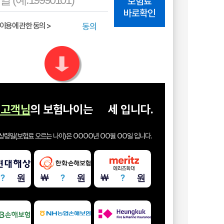
보험료
바로확인
동의
고객님
의 보험나이는
세
입니다.
상령일(보험료 오르는 나이)은
OOOO년 OO월 OO일
입니다.
￦
?
원
￦
?
원
￦
?
원