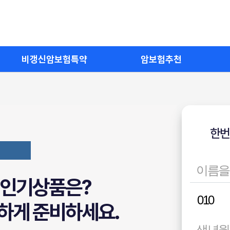
비갱신암보험특약
암보험추천
한번
험 인기상품은?
하게 준비하세요.