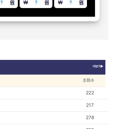
￦
?
원
￦
?
원
￦
?
원
더보기▶
조회수
222
217
278