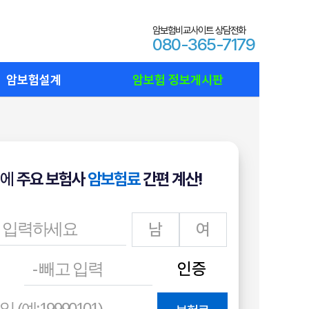
암보험비교사이트 상담전화
080-365-7179
암보험설계
암보험 정보게시판
에
주요 보험사
암보험료
간편 계산!
남
여
인증