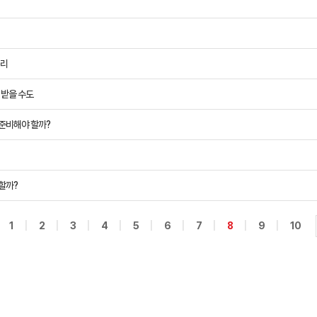
정리
 받을 수도
 준비해야 할까?
할까?
|
|
|
|
|
|
|
|
|
1
2
3
4
5
6
7
8
9
10