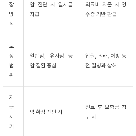
장
암 진단 시 일시금
의료비 지출 시 영
방
지급
수증 기반 환급
식
보
장
일반암, 유사암 등
입원, 외래, 처방 등
범
암 질환 중심
전 질병과 상해
위
지
급
진료 후 보험금 청
암 확정 진단 시
시
구 시
기