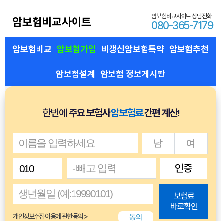
암보험비교사이트 상담전화
암보험비교사이트
080-365-7179
암보험비교
암보험가입
비갱신암보험특약
암보험추천
암보험설계
암보험 정보게시판
한번에
주요 보험사
암보험료
간편 계산!
남
여
인증
보험료
바로확인
동의