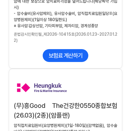
암에 대한 보장으로 암치료비걱정을 덜어드립니다(해당특약 가입
시)
- 암수술비(유사암제외), 유사암수술비, 암직접치료입원일당Ⅱ(요
양병원제외)(1일이상 180일한도)
※ 유사암:갑상선암, 기타피부암, 제자리암, 경계성종양
준법감시인확인필_제2026-10415호(2026.01.23~2027.01.2
2)
보험료 계산하기
(무)흥Good The건강한0550종합보험
(26.03)(2종)(암플랜)
암직접치료입원비(요양병원제외)(1일-180일)(감액없음), 암수술