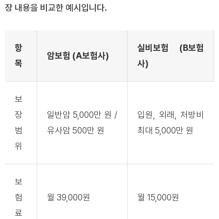
장 내용을 비교한 예시입니다.
항
실비보험 (B보험
암보험 (A보험사)
목
사)
보
장
일반암 5,000만 원 /
입원, 외래, 처방비
범
유사암 500만 원
최대 5,000만 원
위
보
험
월 39,000원
월 15,000원
료