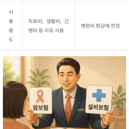
사
용
치료비, 생활비, 간
병원비 환급에 한정
용
병비 등 자유 사용
도