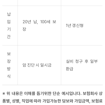
납
입
20년 납, 100세 보
1년 갱신형
기
장
간
보
장
실비 청구 후 일부
암 진단 시 일시금
방
환급
식
※ 위 내용은 이해를 돕기위한 단순 예시입니다. 보험회사 상
품별, 성별, 직업에 따라 가입가능한 담보와 가입금액, 보험료