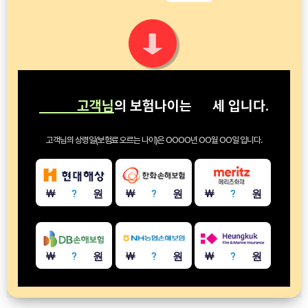
고객님
의 보험나이는
세
입니다.
고객님의 상령일(보험료 오르는 나이)은
OOOO년 OO월 OO일
입니다.
￦
?
원
￦
?
원
￦
?
원
￦
?
원
￦
?
원
￦
?
원