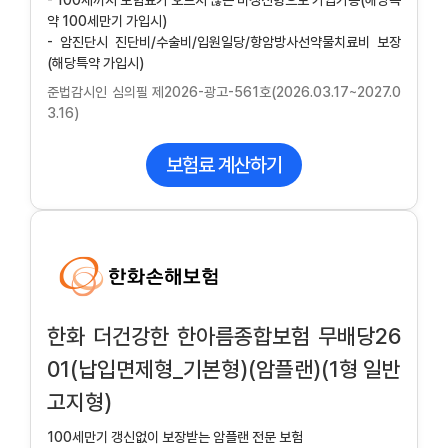
- 100세까지 보험료가 오르지 않는 비갱신형으로 가입가능(해당특
약 100세만기 가입시)
- 암진단시 진단비/수술비/입원일당/항암방사선약물치료비 보장
(해당특약 가입시)
준법감시인 심의필 제2026-광고-561호(2026.03.17~2027.0
3.16)
보험료 계산하기
한화 더건강한 한아름종합보험 무배당26
01(납입면제형_기본형)(암플랜)(1형 일반
고지형)
100세만기 갱신없이 보장받는 암플랜 전문 보험