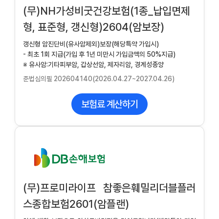
(무)NH가성비굿건강보험(1종_납입면제
형, 표준형, 갱신형)2604(암보장)
갱신형 암진단비(유사암제외)보장(해당특약 가입시)
- 최초 1회 지급(가입 후 1년 미만시 가입금액의 50%지급)
※ 유사암:기타피부암, 갑상선암, 제자리암, 경계성종양
준법심의필 202604140(2026.04.27~2027.04.26)
보험료 계산하기
(무)프로미라이프 참좋은훼밀리더블플러
스종합보험2601(암플랜)