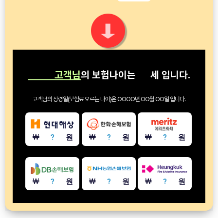
고객님
의 보험나이는
세
입니다.
고객님의 상령일(보험료 오르는 나이)은
OOOO년 OO월 OO일
입니다.
￦
?
원
￦
?
원
￦
?
원
￦
?
원
￦
?
원
￦
?
원