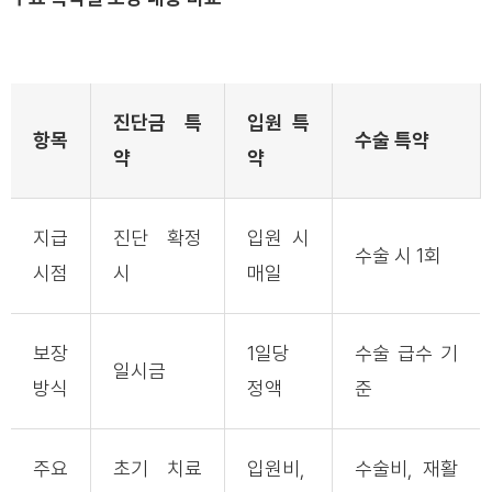
진단금 특
입원 특
항목
수술 특약
약
약
지급
진단 확정
입원 시
수술 시 1회
시점
시
매일
보장
1일당
수술 급수 기
일시금
방식
정액
준
주요
초기 치료
입원비,
수술비, 재활