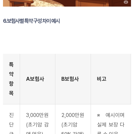
6. 보험사별 특약 구성 차이 예시
특
약
A보험사
B보험사
비고
항
목
진
3,000만원
2,000만원
※ 예시이며
단
(초기암 감
(초기암
실제 보장 다