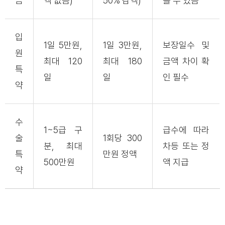
금
액 없음)
50% 감액)
를 수 있음
입
1일 5만원,
1일 3만원,
보장일수 및
원
최대 120
최대 180
금액 차이 확
특
일
일
인 필수
약
수
1~5급 구
급수에 따라
술
1회당 300
분, 최대
차등 또는 정
특
만원 정액
500만원
액 지급
약