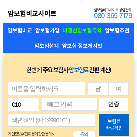
암보험비교사이트 상담전화
암보험비교사이트
080-365-7179
암보험비교
암보험가입
비갱신암보험특약
암보험추천
암보험설계
암보험 정보게시판
한번에
주요 보험사
암보험료
간편 계산!
남
여
인증
보험료
바로확인
동의