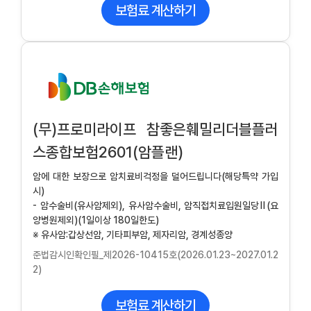
보험료 계산하기
(무)프로미라이프 참좋은훼밀리더블플러
스종합보험2601(암플랜)
암에 대한 보장으로 암치료비걱정을 덜어드립니다(해당특약 가입
시)
- 암수술비(유사암제외), 유사암수술비, 암직접치료입원일당Ⅱ(요
양병원제외)(1일이상 180일한도)
※ 유사암:갑상선암, 기타피부암, 제자리암, 경계성종양
준법감시인확인필_제2026-10415호(2026.01.23~2027.01.2
2)
보험료 계산하기