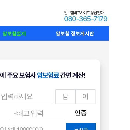
암보험비교사이트 상담전화
080-365-7179
암보험설계
암보험 정보게시판
에
주요 보험사
암보험료
간편 계산!
남
여
인증