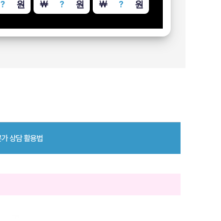
￦
?
원
￦
?
원
￦
?
원
가 상담 활용법