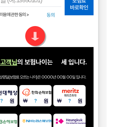
보험료
바로확인
동의
고객님
의 보험나이는
세
입니다.
상령일(보험료 오르는 나이)은
OOOO년 OO월 OO일
입니다.
￦
?
원
￦
?
원
￦
?
원