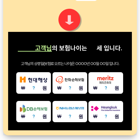
고객님
의 보험나이는
세
입니다.
고객님의 상령일(보험료 오르는 나이)은
OOOO년 OO월 OO일
입니다.
￦
?
원
￦
?
원
￦
?
원
￦
?
원
￦
?
원
￦
?
원