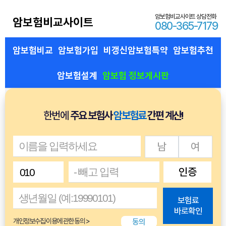
암보험비교사이트 상담전화
암보험비교사이트
080-365-7179
암보험비교
암보험가입
비갱신암보험특약
암보험추천
암보험설계
암보험 정보게시판
한번에
주요 보험사
암보험료
간편 계산!
남
여
인증
보험료
바로확인
동의