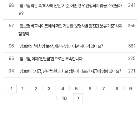
98
341
암보험 약관 속 ‘의사의 진단’ 기준, 어떤 경우 인정되지 않을 수 있을까
요?
97
259
암보험 비교사이트에서 확인 가능한 '보험사별 암진단 분류 기준' 차이
점 정리
96
581
암보험의 '이차암 보장', 재진단암과 어떤 차이가 있나요?
95
225
암보험, 이제 ‘진단금’만으로는 부족합니다
94
271
암보험금 지급, 진단 병원과 치료 병원이 다르면 지급에 영향 있나요?
|
|
|
|
|
|
|
|
1
2
3
4
5
6
7
8
9
|
10