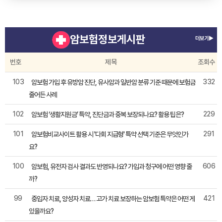
암보험정보게시판
더보기▶
번호
제목
조회수
103
332
암보험 가입 후 유방암 진단, 유사암과 일반암 분류 기준 때문에 보험금
줄어든 사례
102
229
암보험 ‘생활지원금’ 특약, 진단금과 중복 보장되나요? 활용 팁은?
101
291
암보험비교사이트 활용 시 '다회 지급형' 특약 선택 기준은 무엇인가
요?
100
606
암보험, 유전자 검사 결과도 반영되나요? 가입과 청구에 어떤 영향 줄
까?
99
421
중입자 치료, 양성자 치료… 고가 치료 보장하는 암보험 특약은 어떤 게
있을까요?