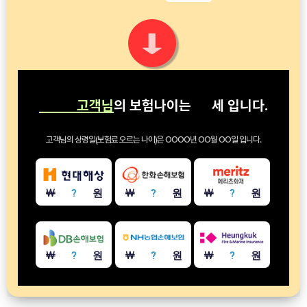
고객님
의 보험나이는
세
입니다.
고객님의 상령일(보험료 오르는 나이)은
OOOO년 OO월 OO일
입니다.
￦
?
원
￦
?
원
￦
?
원
￦
?
원
￦
?
원
￦
?
원