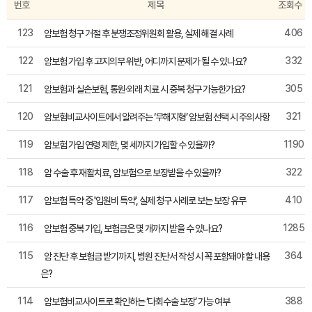
번호
제목
조회수
123
406
암보험 청구 거절 후 분쟁조정위원회 활용, 실제 해결 사례
122
332
암보험 가입 후 고지의무 위반, 어디까지 문제가 될 수 있나요?
121
305
암보험과 실손보험, 통원·외래 치료 시 중복 청구 가능한가요?
120
321
암보험비교사이트에서 알려주는 ‘무해지형’ 암보험 선택 시 주의사항
119
1190
암보험 가입 연령 제한, 몇 세까지 가입할 수 있을까?
118
322
암 수술 후 재활치료, 암보험으로 보장받을 수 있을까?
117
410
암보험 특약 중 '입원비 특약', 실제 청구 사례로 보는 보장 유무
116
1285
암보험 중복 가입, 보험금은 몇 개까지 받을 수 있나요?
115
364
암 진단 후 보험금 받기까지, 병원 진단서 작성 시 꼭 포함돼야 할 내용
은?
114
388
암보험비교사이트로 확인하는 ‘다회수술 보장’ 가능 여부