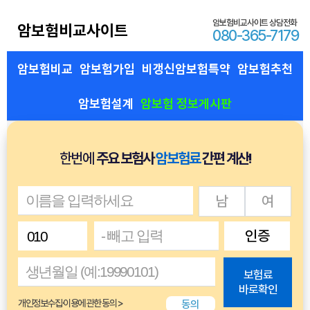
암보험비교사이트 상담전화
암보험비교사이트
080-365-7179
암보험비교
암보험가입
비갱신암보험특약
암보험추천
암보험설계
암보험 정보게시판
한번에
주요 보험사
암보험료
간편 계산!
남
여
인증
보험료
바로확인
동의