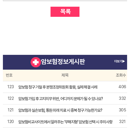
암보험정보게시판
더보기▶
번호
제목
조회수
123
406
암보험 청구 거절 후 분쟁조정위원회 활용, 실제 해결 사례
122
332
암보험 가입 후 고지의무 위반, 어디까지 문제가 될 수 있나요?
121
305
암보험과 실손보험, 통원·외래 치료 시 중복 청구 가능한가요?
120
321
암보험비교사이트에서 알려주는 ‘무해지형’ 암보험 선택 시 주의사항