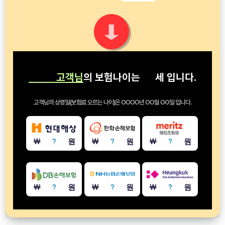
고객님
의 보험나이는
세
입니다.
고객님의 상령일(보험료 오르는 나이)은
OOOO년 OO월 OO일
입니다.
￦
?
원
￦
?
원
￦
?
원
￦
?
원
￦
?
원
￦
?
원