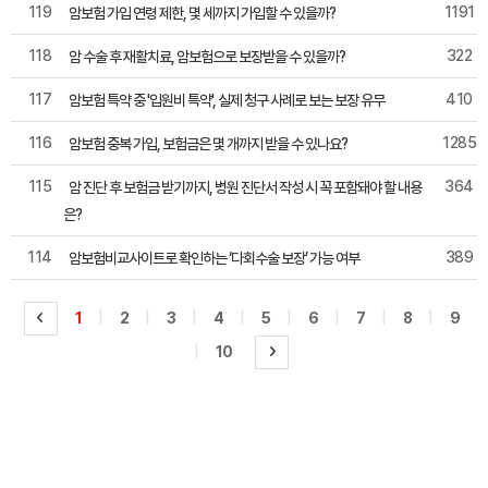
119
1191
암보험 가입 연령 제한, 몇 세까지 가입할 수 있을까?
118
322
암 수술 후 재활치료, 암보험으로 보장받을 수 있을까?
117
410
암보험 특약 중 '입원비 특약', 실제 청구 사례로 보는 보장 유무
116
1285
암보험 중복 가입, 보험금은 몇 개까지 받을 수 있나요?
115
364
암 진단 후 보험금 받기까지, 병원 진단서 작성 시 꼭 포함돼야 할 내용
은?
114
389
암보험비교사이트로 확인하는 ‘다회수술 보장’ 가능 여부
|
|
|
|
|
|
|
|
1
2
3
4
5
6
7
8
9
|
10