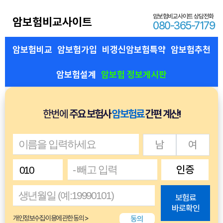
암보험비교사이트 상담전화
암보험비교사이트
080-365-7179
암보험비교
암보험가입
비갱신암보험특약
암보험추천
암보험설계
암보험 정보게시판
한번에
주요 보험사
암보험료
간편 계산!
남
여
인증
보험료
바로확인
동의