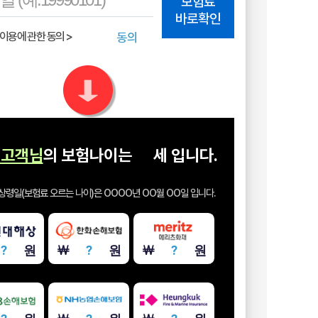
보험료
바로확인
동의
고객님
의 보험나이는
세
입니다.
상령일(보험료 오르는 나이)은
OOOO년 OO월 OO일
입니다.
￦
?
원
￦
?
원
￦
?
원