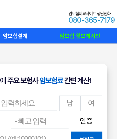
암보험비교사이트 상담전화
080-365-7179
암보험설계
암보험 정보게시판
에
주요 보험사
암보험료
간편 계산!
남
여
인증