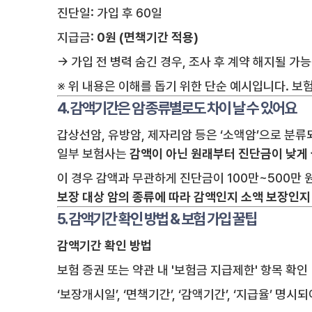
진단일: 가입 후 60일
지급금:
0원 (면책기간 적용)
→ 가입 전 병력 숨긴 경우, 조사 후 계약 해지될 가
※ 위 내용은 이해를 돕기 위한 단순 예시입니다. 보
4. 감액기간은 암 종류별로도 차이 날 수 있어요
갑상선암, 유방암, 제자리암 등은 ‘소액암’으로 분류
일부 보험사는
감액이 아닌 원래부터 진단금이 낮게
이 경우 감액과 무관하게 진단금이 100만~500만 
보장 대상 암의 종류에 따라 감액인지 소액 보장인
5. 감액기간 확인 방법 & 보험 가입 꿀팁
감액기간 확인 방법
보험 증권 또는 약관 내 '보험금 지급제한' 항목 확인
‘보장개시일’, ‘면책기간’, ‘감액기간’, ‘지급율’ 명시