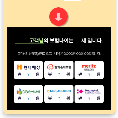
고객님
의 보험나이는
세
입니다.
고객님의 상령일(보험료 오르는 나이)은
OOOO년 OO월 OO일
입니다.
￦
?
원
￦
?
원
￦
?
원
￦
?
원
￦
?
원
￦
?
원