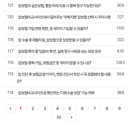
121
305
암보험과 실손보험, 통원·외래 치료 시 중복 청구 가능한가요?
120
321
암보험비교사이트에서 알려주는 ‘무해지형’ 암보험 선택 시 주의사항
119
1191
암보험 가입 연령 제한, 몇 세까지 가입할 수 있을까?
118
322
암 수술 후 재활치료, 암보험으로 보장받을 수 있을까?
117
410
암보험 특약 중 '입원비 특약', 실제 청구 사례로 보는 보장 유무
116
1285
암보험 중복 가입, 보험금은 몇 개까지 받을 수 있나요?
115
364
암 진단 후 보험금 받기까지, 병원 진단서 작성 시 꼭 포함돼야 할 내용
은?
114
388
암보험비교사이트로 확인하는 ‘다회수술 보장’ 가능 여부
|
|
|
|
|
|
|
|
1
2
3
4
5
6
7
8
9
|
10