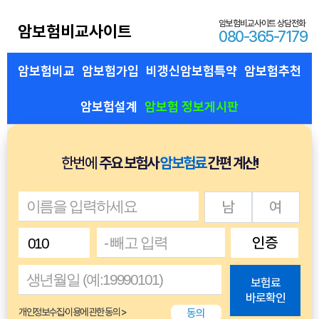
암보험비교사이트 상담전화
암보험비교사이트
080-365-7179
암보험비교
암보험가입
비갱신암보험특약
암보험추천
암보험설계
암보험 정보게시판
한번에
주요 보험사
암보험료
간편 계산!
남
여
인증
보험료
바로확인
동의